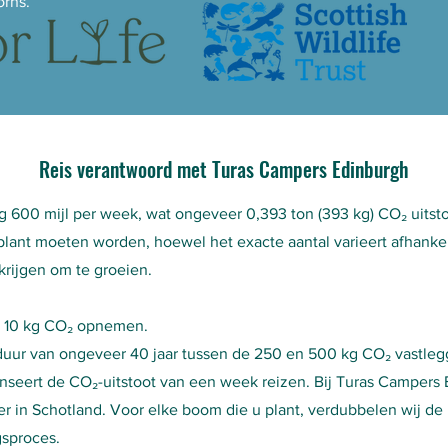
rns.
Reis verantwoord met Turas Campers Edinburgh
ng 600 mijl per week, wat ongeveer 0,393 ton (393 kg) CO₂ uits
eplant moeten worden, hoewel het exacte aantal varieert afhanke
krijgen om te groeien.
'n 10 kg CO₂ opnemen.
uur van ongeveer 40 jaar tussen de 250 en 500 kg CO₂ vastleg
nseert de CO₂-uitstoot van een week reizen. Bij Turas Camper
er in Schotland. Voor elke boom die u plant, verdubbelen wij de
sproces.