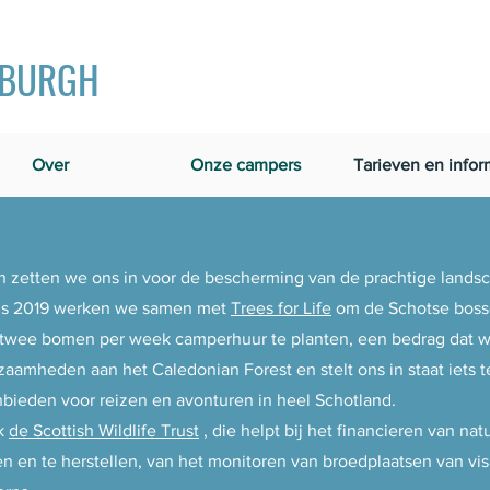
NBURGH
Over
Onze campers
Tarieven en infor
h zetten we ons in voor de bescherming van de prachtige landsc
nds 2019 werken we samen met
Trees for Life
om de Schotse bosse
twee bomen per week camperhuur te planten, een bedrag dat wij 
aamheden aan het Caledonian Forest en stelt ons in staat iets t
bieden voor reizen en avonturen in heel Schotland.
k
de Scottish Wildlife Trust
, die helpt bij het financieren van n
n en te herstellen, van het monitoren van broedplaatsen van vi