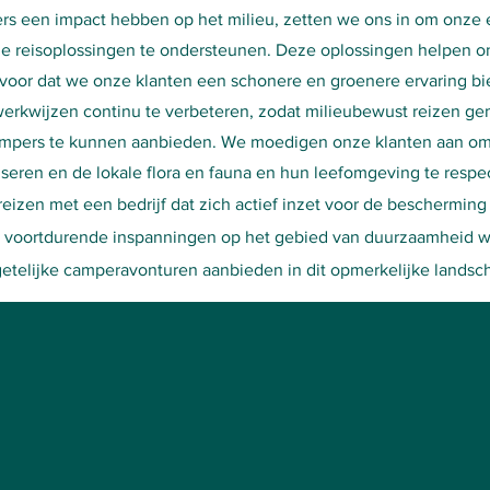
s een impact hebben op het milieu, zetten we ons in om onze 
e reisoplossingen te ondersteunen. Deze oplossingen helpen on
voor dat we onze klanten een schonere en groenere ervaring bi
erkwijzen continu te verbeteren, zodat milieubewust reizen gem
campers te kunnen aanbieden. We moedigen onze klanten aan o
iseren en de lokale flora en fauna en hun leefomgeving te respe
izen met een bedrijf dat zich actief inzet voor de bescherming
 voortdurende inspanningen op het gebied van duurzaamheid wi
getelijke camperavonturen aanbieden in dit opmerkelijke landsc